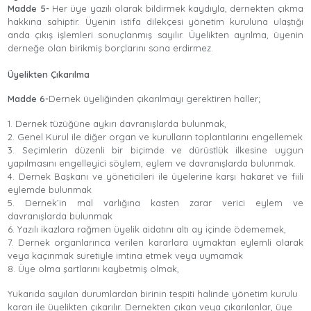
Madde 5-
Her üye yazılı olarak bildirmek kaydıyla, dernekten çıkma
hakkına sahiptir. Üyenin istifa dilekçesi yönetim kuruluna ulaştığı
anda çıkış işlemleri sonuçlanmış sayılır. Üyelikten ayrılma, üyenin
derneğe olan birikmiş borçlarını sona erdirmez.
Üyelikten Çıkarılma
Madde 6-
Dernek üyeliğinden çıkarılmayı gerektiren haller;
1. Dernek tüzüğüne aykırı davranışlarda bulunmak,
​2.
Genel Kurul ile diğer organ ve kurulların toplantılarını engellemek
3. Seçimlerin düzenli bir biçimde ve dürüstlük ilkesine uygun
yapılmasını engelleyici söylem, eylem ve davranışlarda bulunmak.
4. Dernek Başkanı ve yöneticileri ile üyelerine karşı hakaret ve fiili
eylemde bulunmak
5. Dernek’in mal varlığına kasten zarar verici eylem ve
davranışlarda bulunmak
6. Yazılı ikazlara rağmen üyelik aidatını altı ay içinde ödememek,
7. Dernek organlarınca verilen kararlara uymaktan eylemli olarak
veya kaçınmak suretiyle imtina etmek veya uymamak
8. Üye olma şartlarını kaybetmiş olmak,
Yukarıda sayılan durumlardan birinin tespiti halinde yönetim kurulu
kararı ile üyelikten çıkarılır. Dernekten çıkan veya çıkarılanlar, üye