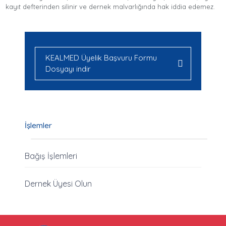
kayıt defterinden silinir ve dernek malvarlığında hak iddia edemez.
KEALMED Üyelik Başvuru Formu
Dosyayı indir
İşlemler
Bağış İşlemleri
Dernek Üyesi Olun