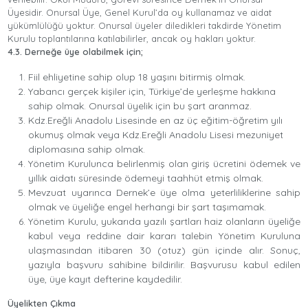
Üyesidir. Onursal Üye, Genel Kurul’da oy kullanamaz ve aidat
yükümlülüğü yoktur. Onursal üyeler diledikleri takdirde Yönetim
Kurulu toplantılarına katılabilirler, ancak oy hakları yoktur.
4.3. Derneğe üye olabilmek için;
Fiil ehliyetine sahip olup 18 yaşını bitirmiş olmak.
Yabancı gerçek kişiler için, Türkiye’de yerleşme hakkına
sahip olmak. Onursal üyelik için bu şart aranmaz.
Kdz.Ereğli Anadolu Lisesinde en az üç eğitim-öğretim yılı
okumuş olmak veya Kdz.Ereğli Anadolu Lisesi mezuniyet
diplomasına sahip olmak.
Yönetim Kurulunca belirlenmiş olan giriş ücretini ödemek ve
yıllık aidatı süresinde ödemeyi taahhüt etmiş olmak.
Mevzuat uyarınca Dernek’e üye olma yeterliliklerine sahip
olmak ve üyeliğe engel herhangi bir şart taşımamak.
Yönetim Kurulu, yukarıda yazılı şartları haiz olanların üyeliğe
kabul veya reddine dair kararı talebin Yönetim Kuruluna
ulaşmasından itibaren 30 (otuz) gün içinde alır. Sonuç,
yazıyla başvuru sahibine bildirilir. Başvurusu kabul edilen
üye, üye kayıt defterine kaydedilir.
Üyelikten Çıkma