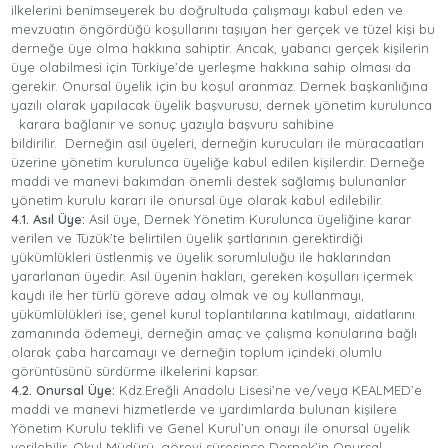
ilkelerini benimseyerek bu doğrultuda çalışmayı kabul eden ve
mevzuatın öngördüğü koşullarını taşıyan her gerçek ve tüzel kişi bu
derneğe üye olma hakkına sahiptir. Ancak, yabancı gerçek kişilerin
üye olabilmesi için Türkiye’de yerleşme hakkına sahip olması da
gerekir. Onursal üyelik için bu koşul aranmaz. Dernek başkanlığına
yazılı olarak yapılacak üyelik başvurusu, dernek yönetim kurulunca
karara bağlanır ve sonuç yazıyla başvuru sahibine
bildirilir. Derneğin asıl üyeleri, derneğin kurucuları ile müracaatları
üzerine yönetim kurulunca üyeliğe kabul edilen kişilerdir. Derneğe
maddi ve manevi bakımdan önemli destek sağlamış bulunanlar
yönetim kurulu kararı ile onursal üye olarak kabul edilebilir.
4.1. Asıl Üye:
Asil üye, Dernek Yönetim Kurulunca üyeliğine karar
verilen ve Tüzük’te belirtilen üyelik şartlarının gerektirdiği
yükümlükleri üstlenmiş ve üyelik sorumluluğu ile haklarından
yararlanan üyedir. Asıl üyenin hakları, gereken koşulları içermek
kaydı ile her türlü göreve aday olmak ve oy kullanmayı,
yükümlülükleri ise; genel kurul toplantılarına katılmayı, aidatlarını
zamanında ödemeyi, derneğin amaç ve çalışma konularına bağlı
olarak çaba harcamayı ve derneğin toplum içindeki olumlu
görüntüsünü sürdürme ilkelerini kapsar.
4.2. Onursal Üye:
Kdz.Ereğli Anadolu Lisesi’ne ve/veya KEALMED’e
maddi ve manevi hizmetlerde ve yardımlarda bulunan kişilere
Yönetim Kurulu teklifi ve Genel Kurul’un onayı ile onursal üyelik
verilebilir. Okul Müdürü, görevi süresince Dernek’in Onursal