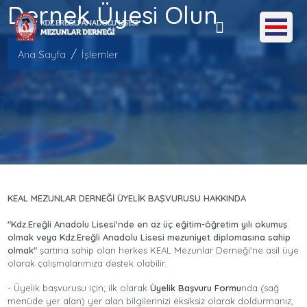
Dernek Üyesi Olun
Ana Sayfa
İşlemler
KEAL MEZUNLAR DERNEĞİ ÜYELİK BAŞVURUSU HAKKINDA
"Kdz.Ereğli Anadolu Lisesi'nde en az üç eğitim-öğretim yılı okumuş
olmak veya Kdz.Ereğli Anadolu Lisesi mezuniyet diplomasına sahip
olmak"
şartına sahip olan herkes KEAL Mezunlar Derneği'ne asil üye
olarak çalışmalarımıza destek olabilir.
- Üyelik başvurusu için; ilk olarak
Üyelik Başvuru Formu
nda (sağ
menüde yer alan) yer alan bilgilerinizi eksiksiz olarak doldurmanız,