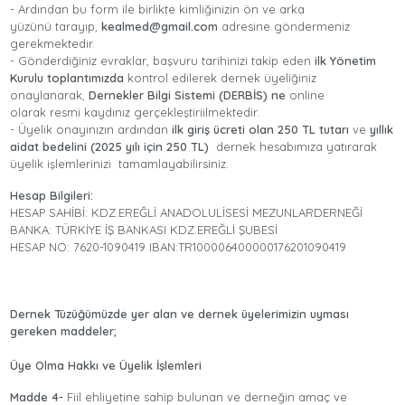
- Ardından bu form ile birlikte kimliğinizin ön ve arka
yüzünü tarayıp,
kealmed@gmail.com
adresine göndermeniz
gerekmektedir.
- Gönderdiğiniz evraklar, başvuru tarihinizi takip eden
ilk Yönetim
Kurulu toplantımızda
kontrol edilerek dernek üyeliğiniz
onaylanarak,
Dernekler Bilgi Sistemi (DERBİS) ne
online
olarak resmi kaydınız gerçekleştiriilmektedir.
- Üyelik onayınızın ardından
ilk giriş ücreti olan 250 TL tutarı
ve
yıllık
aidat bedelini (2025 yılı için 250 TL)
dernek hesabımıza yatırarak
üyelik işlemlerinizi tamamlayabilirsiniz.
Hesap Bilgileri:
HESAP SAHİBİ: KDZ.EREĞLİ ANADOLULİSESİ MEZUNLARDERNEĞİ
BANKA: TÜRKİYE İŞ BANKASI KDZ.EREĞLİ ŞUBESİ
HESAP NO: 7620-1090419 IBAN:TR100006400000176201090419
Dernek Tüzüğümüzde yer alan ve dernek üyelerimizin uyması
gereken maddeler;
Üye Olma Hakkı ve Üyelik İşlemleri
Madde 4-
Fiil ehliyetine sahip bulunan ve derneğin amaç ve